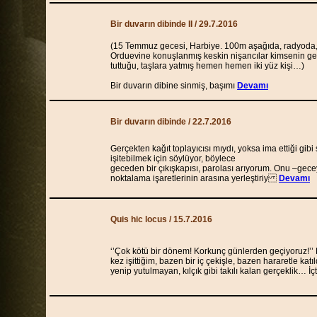
Bir duvarın dibinde II
/ 29.7.2016
(15 Temmuz gecesi, Harbiye. 100m aşağıda, radyoda, 
Orduevine konuşlanmış keskin nişancılar kimsenin ge
tuttuğu, taşlara yatmış hemen hemen iki yüz kişi…)
Bir duvarın dibine sinmiş, başımı
Devamı
Bir duvarın dibinde
/ 22.7.2016
Gerçekten kağıt toplayıcısı mıydı, yoksa ima ettiği gibi
işitebilmek için söylüyor, böylece
geceden bir çıkışkapısı, parolası arıyorum. Onu –gece
noktalama işaretlerinin arasına yerleştiriy
Devamı
Quis hic locus / 15.7.2016
‘’Çok kötü bir dönem! Korkunç günlerden geçiyoruz!’’ 
kez işittiğim, bazen bir iç çekişle, bazen hararetle katı
yenip yutulmayan, kılçık gibi takılı kalan gerçeklik… 