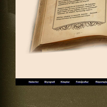
Haberler
Biyografi
Kitaplar
Fotoğraflar
Röportajl