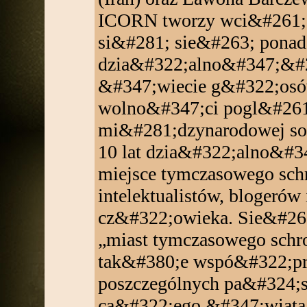
ICORN tworzy wci&#261;
si&#281; sie&#263; ponad 
dzia&#322;alno&#347;&#263
&#347;wiecie g&#322;osó
wolno&#347;ci pogl&#261
mi&#281;dzynarodowej so
10 lat dzia&#322;alno&#34
miejsce tymczasowego schro
intelektualistów, blogerów
cz&#322;owieka. Sie&#263
„miast tymczasowego schroni
tak&#380;e wspó&#322;pr
poszczególnych pa&#324;st
ca&#322;ego &#347;wiata 