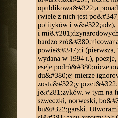
opublikowa&#322;a ponad
(wiele z nich jest po&#34
polityków i w&#322;adz), 
i mi&#281;dzynarodowych.
bardzo zró&#380;nicowana
powie&#347;ci (pierwsza, 
wydana w 1994 r.), poezje,
eseje podró&#380;nicze ora
du&#380;ej mierze ignoro
zosta&#322;y przet&#322;
j&#281;zyków, w tym na fr
szwedzki, norweski, bo&#3
bu&#322;garski. Utworami 
si&#281; tacy autorzy jak