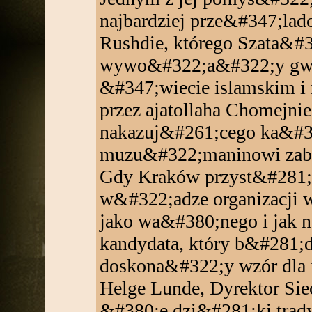
najbardziej prze&#347;la
Rushdie, którego Szata&#3
wywo&#322;a&#322;y gwa
&#347;wiecie islamskim i
przez ajatollaha Chomejni
nakazuj&#261;cego ka&#
muzu&#322;maninowi zabic
Gdy Kraków przyst&#281
w&#322;adze organizacji 
jako wa&#380;nego i jak n
kandydata, który b&#281
doskona&#322;y wzór dla i
Helge Lunde, Dyrektor S
&#380;e dzi&#281;ki trad