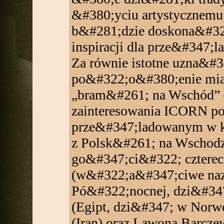
&#380;yciu artystycznemu 
b&#281;dzie doskona&#322
inspiracji dla prze&#347;
Za równie istotne uzna&#3
po&#322;o&#380;enie mia
„bram&#261; na Wschód” – 
zainteresowania ICORN p
prze&#347;ladowanym w k
z Polsk&#261; na Wschodz
go&#347;ci&#322; czterec
(w&#322;a&#347;ciwe naz
Pó&#322;nocnej, dzi&#34
(Egipt, dzi&#347; w Norw
(Iran) oraz Lawona Barcz