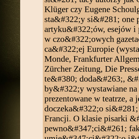
Klüger czy Eugene Schoulg
sta&#322;y si&#281; one 
artyku&#322;ów, esejów i
w czo&#322;owych gazetach
ca&#322;ej Europie (wyst
Monde, Frankfurter Allgem
Zürcher Zeitung, Die Press
te&#380; doda&#263;, &#3
by&#322;y wystawiane na 
prezentowane w teatrze, a 
doczeka&#322;o si&#281; 
Francji. O klasie pisarki 
pewno&#347;ci&#261; fakt
umie&#347;ci&#322;o j&#2