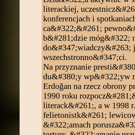
literackiej, uczestnicz&#26
konferencjach i spotkania
ca&#322;&#261; pewno&#
b&#281;dzie móg&#322; ni
do&#347;wiadczy&#263; je
wszechstronno&#347;ci.
Na przyznanie presti&#3
du&#380;y wp&#322;yw m
Erdoğan na rzecz obrony p
1990 roku rozpocz&#281;
literack&#261;, a w 1998 
felietonistk&#261; lewico
&#322;amach porusza&#322;
tortury, &#322;amanie pr