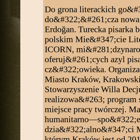
Do grona literackich go&
do&#322;&#261;cza nowa w
Erdoğan. Turecka pisarka
polskim Mie&#347;cie Lit
ICORN, mi&#281;dzynarod
oferuj&#261;cych azyl pi
cz&#322;owieka. Organiza
Miasto Kraków, Krakowski
Stowarzyszenie Willa Decj
realizowa&#263; program 
miejsce pracy twórczej. Ma
humanitarno—spo&#322;e
dzia&#322;alno&#347;ci 
którym Kraków jest od 2013