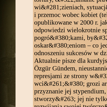
wi&#281;zieniach, sytuacj
i przemoc wobec kobiet (te
opublikowane w 2000 r. ja
odpowiedzi wielokrotnie 
pogró&#380;kami, by&#32
oskar&#380;eniom – co jed
odnoszeniu sukcesów w dz
Aktualnie pisze dla kurdyj
Özgür Gündem, nieustanni
represjami ze strony w&#3
wci&#261;&#380; grozi are
przyznanie jej stypendium
stworzy&#263; jej nie tyl
rozwijania swojej twórczo