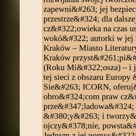
zapewni&#263; jej bezpiec
przestrze&#324; dla dalsze
cz&#322;owieka na czas us
wokó&#322; autorki w jej 
Kraków – Miasto Literatury
Kraków przyst&#261;pi&#
(Roku Mi&#322;osza) – i 
tej sieci z obszaru Euro
Sie&#263; ICORN, oferuj&
obro&#324;com praw cz&#
prze&#347;ladowa&#324; 
&#380;y&#263; i tworzy&
ojczy&#378;nie, powsta&#
Jednym z jej pomys&#322