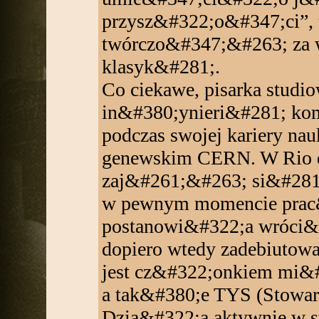
przysz&#322;o&#347;ci”, 
twórczo&#347;&#263; za
klasyk&#281;.
Co ciekawe, pisarka stud
in&#380;ynieri&#281; kom
podczas swojej kariery n
genewskim CERN. W Rio d
zaj&#261;&#263; si&#281;
w pewnym momencie prac
postanowi&#322;a wróci&
dopiero wtedy zadebiutowa
jest cz&#322;onkiem mi&
a tak&#380;e TYS (Stowarz
Dzia&#322;a aktywnie w 