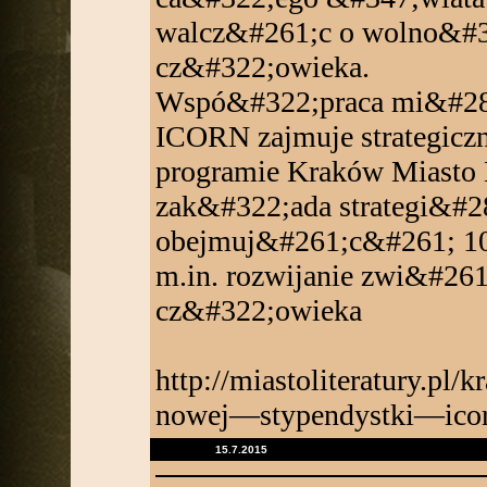
walcz&#261;c o wolno&#3
cz&#322;owieka.
Wspó&#322;praca mi&#281
ICORN zajmuje strategic
programie Kraków Miasto 
zak&#322;ada strategi&#2
obejmuj&#261;c&#261; 10
m.in. rozwijanie zwi&#261
cz&#322;owieka
http://miastoliteratury.
nowej—stypendystki—ico
15.7.2015