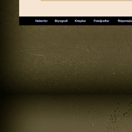
Haberler
Biyografi
Kitaplar
Fotoğraflar
Röportajl