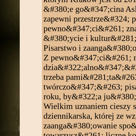
&#380;e go&#347;cina Asl
zapewni przestrze&#324; pra
pewno&#347;ci&#261; zn
&#380;ycie i kultur&#281;
Pisarstwo i zaanga&#380;
Z pewno&#347;ci&#261; ni
dzia&#322;alno&#347;&#26
trzeba pami&#281;ta&#26
twórczo&#347;&#263; pisa
roku, by&#322;a ju&#380; 
Wielkim uznaniem cieszy s
dziennikarska, której ze 
zaanga&#380;owanie spo&
towarzysz&#261; liczne k