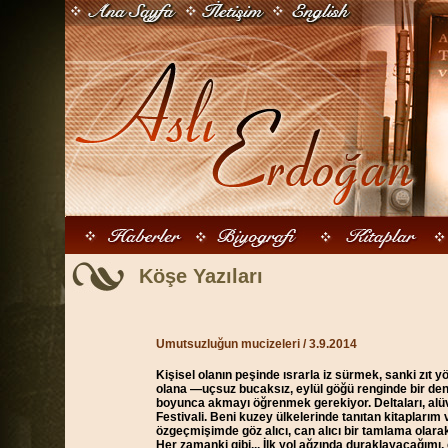
Köşe Yazıları
Umutsuzluğun mucizeleri / 3.9.2014
Kişisel olanın peşinde ısrarla iz sürmek, sanki zıt
olana —uçsuz bucaksız, eylül göğü renginde bir deni
boyunca akmayı öğrenmek gerekiyor. Deltaları, alüvyo
Festivali. Beni kuzey ülkelerinde tanıtan kitaplarım
özgeçmişimde göz alıcı, can alıcı bir tamlama olar
Her zamanki gibi... İlk yol ağzında duraklayacağım