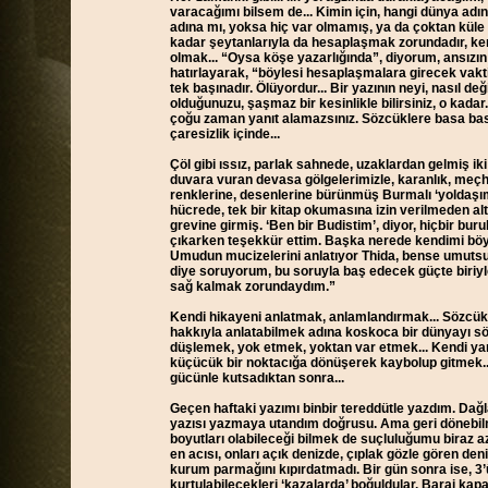
varacağımı bilsem de... Kimin için, hangi dünya a
adına mı, yoksa hiç var olmamış, ya da çoktan küle
kadar şeytanlarıyla da hesaplaşmak zorundadır, ke
olmak... “Oysa köşe yazarlığında”, diyorum, ansızı
hatırlayarak, “böylesi hesaplaşmalara girecek vaktin
tek başınadır. Ölüyordur... Bir yazının neyi, nasıl 
olduğunuzu, şaşmaz bir kesinlikle bilirsiniz, o kadar. İş
çoğu zaman yanıt alamazsınız. Sözcüklere basa basa
çaresizlik içinde...
Çöl gibi ıssız, parlak sahnede, uzaklardan gelmiş iki
duvara vuran devasa gölgelerimizle, karanlık, meçhu
renklerine, desenlerine bürünmüş Burmalı ‘yoldaşım’,
hücrede, tek bir kitap okumasına izin verilmeden alt
grevine girmiş. ‘Ben bir Budistim’, diyor, hiçbir b
çıkarken teşekkür ettim. Başka nerede kendimi böyle
Umudun mucizelerini anlatıyor Thida, bense umuts
diye soruyorum, bu soruyla baş edecek güçte biriyle
sağ kalmak zorundaydım.”
Kendi hikayeni anlatmak, anlamlandırmak... Sözcük
hakkıyla anlatabilmek adına koskoca bir dünyayı s
düşlemek, yok etmek, yoktan var etmek... Kendi yar
küçücük bir noktacığa dönüşerek kaybolup gitmek..
gücünle kutsadıktan sonra...
Geçen haftaki yazımı binbir tereddütle yazdım. Dağla
yazısı yazmaya utandım doğrusu. Ama geri dönebil
boyutları olabileceği bilmek de suçluluğumu biraz aza
en acısı, onları açık denizde, çıplak gözle gören de
kurum parmağını kıpırdatmadı. Bir gün sonra ise, 3’ü
kurtulabilecekleri ‘kazalarda’ boğuldular. Baraj k