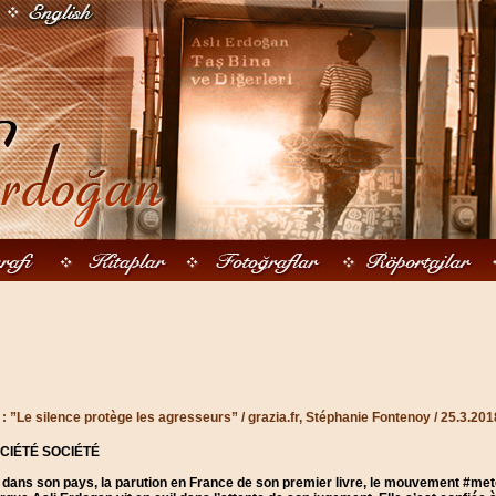
: ”Le silence protège les agresseurs” / grazia.fr, Stéphanie Fontenoy / 25.3.201
CIÉTÉ SOCIÉTÉ
 dans son pays, la parution en France de son premier livre, le mouvement #meto