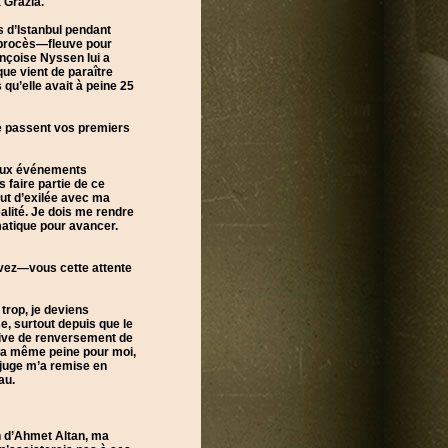
 Grazia.
s d’Istanbul pendant
n procès—fleuve pour
rançoise Nyssen lui a
que vient de paraître
qu’elle avait à peine 25
se passent vos premiers
breux événements
 faire partie de ce
tut d’exilée avec ma
alité. Je dois me rendre
matique pour avancer.
vivez—vous cette attente
trop, je deviens
e, surtout depuis que le
ative de renversement de
 la même peine pour moi,
juge m’a remise en
au.
n d’Ahmet Altan, ma