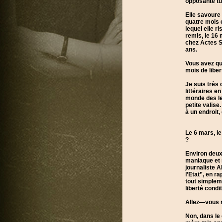
opposante tur
Elle savoure 
quatre mois 
lequel elle r
remis, le 16 
chez Actes S
ans.
Vous avez qu
mois de liber
Je suis très
littéraires e
monde des let
petite valise
à un endroit,
Le 6 mars, le
?
Environ deux
maniaque et n
journaliste A
l’Etat”, en r
tout simplem
liberté condi
Allez—vous r
Non, dans le