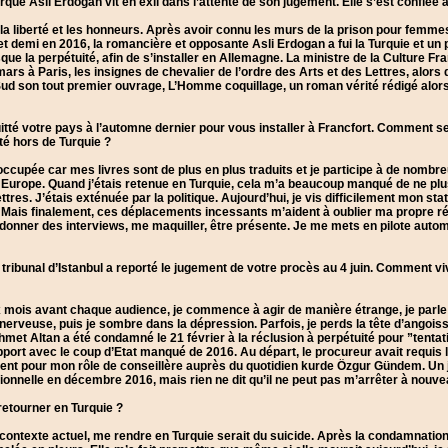
que Asli Erdogan vit en exil dans l’attente de son jugement. Elle s’est confiée à
la liberté et les honneurs. Après avoir connu les murs de la prison pour femme
et demi en 2016, la romancière et opposante Asli Erdogan a fui la Turquie et u
isque la perpétuité, afin de s’installer en Allemagne. La ministre de la Culture F
mars à Paris, les insignes de chevalier de l’ordre des Arts et des Lettres, alors 
ud son tout premier ouvrage, L’Homme coquillage, un roman vérité rédigé alors 
itté votre pays à l’automne dernier pour vous installer à Francfort. Comment 
té hors de Turquie ?
 occupée car mes livres sont de plus en plus traduits et je participe à de nom
n Europe. Quand j’étais retenue en Turquie, cela m’a beaucoup manqué de ne plus
tres. J’étais exténuée par la politique. Aujourd’hui, je vis difficilement mon sta
. Mais finalement, ces déplacements incessants m’aident à oublier ma propre ré
 donner des interviews, me maquiller, être présente. Je me mets en pilote auto
 tribunal d’Istanbul a reporté le jugement de votre procès au 4 juin. Comment 
 mois avant chaque audience, je commence à agir de manière étrange, je parle 
erveuse, puis je sombre dans la dépression. Parfois, je perds la tête d’angoiss
hmet Altan a été condamné le 21 février à la réclusion à perpétuité pour ”tent
apport avec le coup d’Etat manqué de 2016. Au départ, le procureur avait requis
ent pour mon rôle de conseillère auprès du quotidien kurde Özgur Gündem. Un 
tionnelle en décembre 2016, mais rien ne dit qu’il ne peut pas m’arrêter à nouve
etourner en Turquie ?
 contexte actuel, me rendre en Turquie serait du suicide. Après la condamnatio