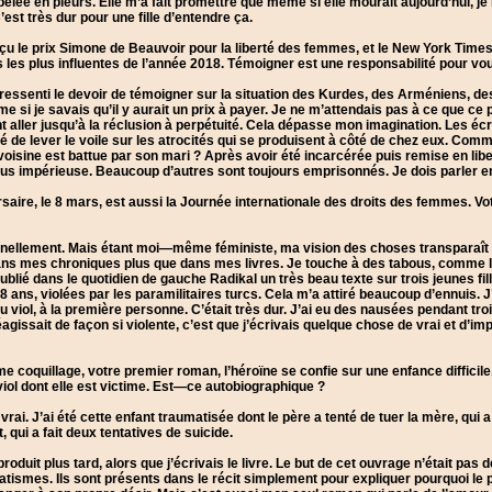
lée en pleurs. Elle m’a fait promettre que même si elle mourait aujourd’hui, je
C’est très dur pour une fille d’entendre ça.
çu le prix Simone de Beauvoir pour la liberté des femmes, et le New York Time
les plus influentes de l’année 2018. Témoigner est une responsabilité pour vo
 ressenti le devoir de témoigner sur la situation des Kurdes, des Arméniens, de
si je savais qu’il y aurait un prix à payer. Je ne m’attendais pas à ce que ce pr
 aller jusqu’à la réclusion à perpétuité. Cela dépasse mon imagination. Les écr
é de lever le voile sur les atrocités qui se produisent à côté de chez eux. Com
oisine est battue par son mari ? Après avoir été incarcérée puis remise en libe
lus impérieuse. Beaucoup d’autres sont toujours emprisonnés. Je dois parler e
saire, le 8 mars, est aussi la Journée internationale des droits des femmes. Vo
nnellement. Mais étant moi—même féministe, ma vision des choses transparaît
ans mes chroniques plus que dans mes livres. Je touche à des tabous, comme le v
publié dans le quotidien de gauche Radikal un très beau texte sur trois jeunes fil
 ans, violées par les paramilitaires turcs. Cela m’a attiré beaucoup d’ennuis. J
 viol, à la première personne. C’était très dur. J’ai eu des nausées pendant troi
gissait de façon si violente, c’est que j’écrivais quelque chose de vrai et d’imp
coquillage, votre premier roman, l’héroïne se confie sur une enfance difficile
iol dont elle est victime. Est—ce autobiographique ?
 vrai. J’ai été cette enfant traumatisée dont le père a tenté de tuer la mère, qui 
 qui a fait deux tentatives de suicide.
 produit plus tard, alors que j’écrivais le livre. Le but de cet ouvrage n’était pas
atismes. Ils sont présents dans le récit simplement pour expliquer pourquoi le