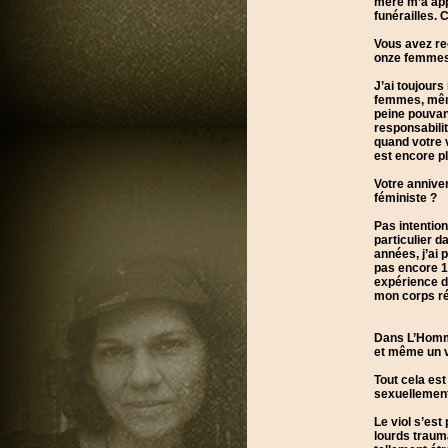
mère m’a appe
funérailles. 
Vous avez re
onze femmes 
J’ai toujours
femmes, même 
peine pouvant
responsabilit
quand votre v
est encore p
Votre anniver
féministe ?
Pas intentio
particulier d
années, j’ai 
pas encore 18
expérience du
mon corps réa
Dans L’Homme 
et même un v
Tout cela est
sexuellement,
Le viol s’est
lourds traum