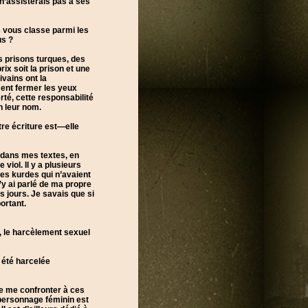
 n’assisterais pas à ses
s vous classe parmi les
us ?
s prisons turques, des
ix soit la prison et une
ivains ont la
ment fermer les yeux
rté, cette responsabilité
n leur nom.
tre écriture est—elle
 dans mes textes, en
iol. Il y a plusieurs
les kurdes qui n’avaient
’y ai parlé de ma propre
s jours. Je savais que si
ortant.
, le harcèlement sexuel
a été harcelée
 de me confronter à ces
 personnage féminin est