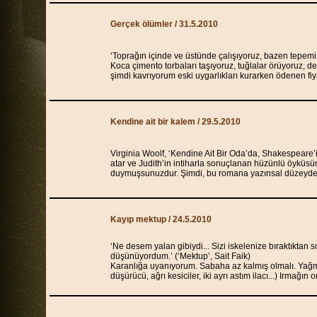
Gerçek ölümler / 31.5.2010
‘Toprağın içinde ve üstünde çalışıyoruz, bazen tepemi
Koca çimento torbaları taşıyoruz, tuğlalar örüyoruz, d
şimdi kavrıyorum eski uygarlıkları kurarken ödenen fi
Kendine ait bir kalem / 29.5.2010
Virginia Woolf, ‘Kendine Ait Bir Oda’da, Shakespeare’
atar ve Judith’in intiharla sonuçlanan hüzünlü öyküsünü 
duymuşsunuzdur. Şimdi, bu romana yazınsal düzeyde e
Kayıp mektup / 24.5.2010
‘Ne desem yalan gibiydi... Sizi iskelenize bıraktıktan 
düşünüyordum.’ (‘Mektup’, Sait Faik)
Karanlığa uyanıyorum. Sabaha az kalmış olmalı. Yağ
düşürücü, ağrı kesiciler, iki ayrı astım ilacı...) Irmağın 